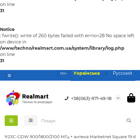
on line
31
Notice
: fwrite(): write of 260 bytes failed with errno=28 No space left
on device in
/www/techno/realmart.com.ua/system/library/log.php
on line
31
Українська
|
Русский
грн.
+38(063)-971-49-18
k KW23C-GDW 900/1800/2100 МГц + антена Marketnet Square 19 dBi