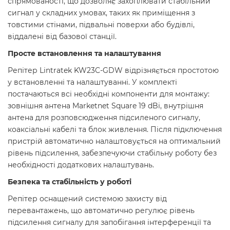
спрямованості, що дозволяє захоплювати стабільний
сигнал у складних умовах, таких як приміщення з
товстими стінами, підвальні поверхи або будівлі,
віддалені від базової станції.
Просте встановлення та налаштування
Репітер Lintratek KW23C-GDW відрізняється простотою
у встановленні та налаштуванні. У комплекті
постачаються всі необхідні компоненти для монтажу:
зовнішня антена Marketnet Square 19 dBi, внутрішня
антена для розповсюдження підсиленого сигналу,
коаксіальні кабелі та блок живлення. Після підключення
пристрій автоматично налаштовується на оптимальний
рівень підсилення, забезпечуючи стабільну роботу без
необхідності додаткових налаштувань.
Безпека та стабільність у роботі
Репітер оснащений системою захисту від
перевантажень, що автоматично регулює рівень
підсилення сигналу для запобігання інтерференції та