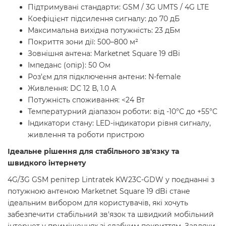
Підтримувані стандарти: GSM / 3G UMTS / 4G LTE
Коефіцієнт підсилення сигналу: до 70 дБ
Максимальна вихідна потужність: 23 дБм
Покриття зони дії: 500–800 м²
Зовнішня антена: Marketnet Square 19 dBi
Імпеданс (опір): 50 Ом
Роз'єм для підключення антени: N-female
Живлення:
DC 12 В, 1.0 А
Потужність споживання: <24 Вт
Температурний діапазон роботи: від -10°C до +55°C
Індикатори стану: LED-індикатори рівня сигналу,
живлення та роботи пристрою
Ідеальне рішення для стабільного зв'язку та
швидкого інтернету
4G/3G GSM репітер Lintratek KW23C-GDW у поєднанні з
потужною антеною Marketnet Square 19 dBi стане
ідеальним вибором для користувачів, які хочуть
забезпечити стабільний зв'язок та швидкий мобільний
інтернет у приміщеннях зі слабким покриттям. Завдяки