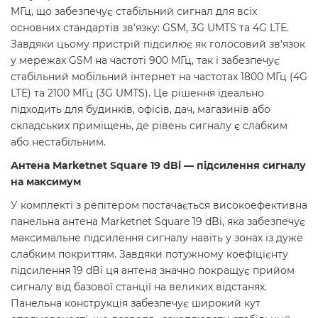
МГц, що забезпечує стабільний сигнал для всіх
основних стандартів зв'язку: GSM, 3G UMTS та 4G LTE.
Завдяки цьому пристрій підсилює як голосовий зв'язок
у мережах GSM на частоті 900 МГц, так і забезпечує
стабільний мобільний інтернет на частотах 1800 МГц (4G
LTE) та 2100 МГц (3G UMTS). Це рішення ідеально
підходить для будинків, офісів, дач, магазинів або
складських приміщень, де рівень сигналу є слабким
або нестабільним.
Антена Marketnet Square 19 dBi — підсилення сигналу
на максимум
У комплекті з репітером постачається високоефективна
панельна антена Marketnet Square 19 dBi, яка забезпечує
максимальне підсилення сигналу навіть у зонах із дуже
слабким покриттям. Завдяки потужному коефіцієнту
підсилення 19 dBi ця антена значно покращує прийом
сигналу від базової станції на великих відстанях.
Панельна конструкція забезпечує широкий кут