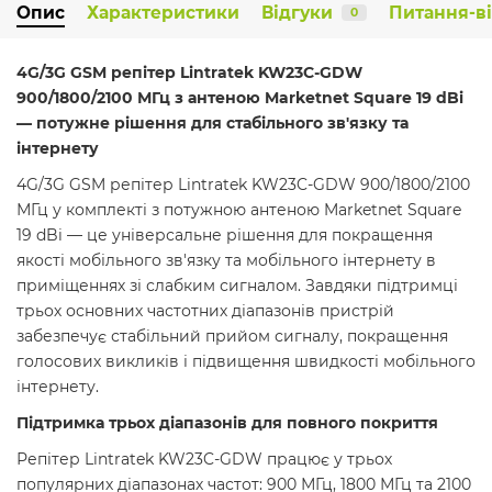
Опис
Характеристики
Відгуки
Питання-в
0
4G/3G GSM репітер Lintratek KW23C-GDW
900/1800/2100 МГц з антеною Marketnet Square 19 dBi
— потужне рішення для стабільного зв'язку та
інтернету
4G/3G GSM репітер Lintratek KW23C-GDW 900/1800/2100
МГц у комплекті з потужною антеною Marketnet Square
19 dBi — це універсальне рішення для покращення
якості мобільного зв'язку та мобільного інтернету в
приміщеннях зі слабким сигналом. Завдяки підтримці
трьох основних частотних діапазонів пристрій
забезпечує стабільний прийом сигналу, покращення
голосових викликів і підвищення швидкості мобільного
інтернету.
Підтримка трьох діапазонів для повного покриття
Репітер Lintratek KW23C-GDW працює у трьох
популярних діапазонах частот: 900 МГц, 1800 МГц та 2100