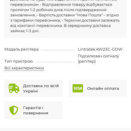
перевізником - Відправлення товару відбувається
протягом 1-2 робочих днів після підтвердження
замовлення; - Вартість доставки "Нова Пошта" - згідно
з тарифами перевізника; - Терміни доставки залежать
від компанії-перевізника. В середньому доставка
займає 1-3 дні.
Модель репітера
Lintratek KW23C-GDW
Підсилювач сигналу
Тип пристрою
(репітер)
Всі характеристики
Доставка по всій
Онлайн оплата
Україні
Гарантія і
повернення