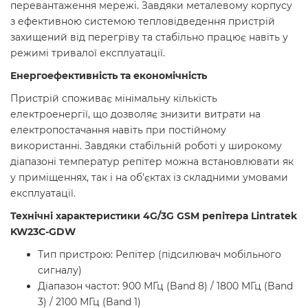
перевантаження мережі. Завдяки металевому корпусу
з ефективною системою тепловідведення пристрій
захищений від перегріву та стабільно працює навіть у
режимі тривалої експлуатації.
Енергоефективність та економічність
Пристрій споживає мінімальну кількість
електроенергії, що дозволяє знизити витрати на
електропостачання навіть при постійному
використанні. Завдяки стабільній роботі у широкому
діапазоні температур репітер можна встановлювати як
у приміщеннях, так і на об'єктах із складними умовами
експлуатації.
Технічні характеристики 4G/3G GSM репітера Lintratek
KW23C-GDW
Тип пристрою: Репітер (підсилювач мобільного
сигналу)
Діапазон частот: 900 МГц (Band 8) / 1800 МГц (Band
3) / 2100 МГц (Band 1)