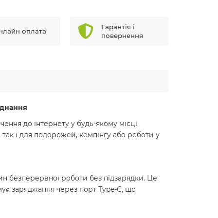
Гарантія і
нлайн оплата
повернення
єднання
ення до інтернету у будь-якому місці.
 так і для подорожей, кемпінгу або роботи у
дин безперервної роботи без підзарядки. Це
мує заряджання через порт Type-C, що