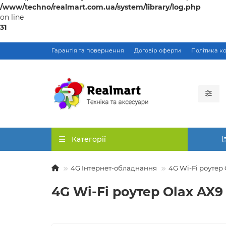
/www/techno/realmart.com.ua/system/library/log.php
on line
31
Гарантія та повернення
Договір оферти
Політика к
Категорії
4G Інтернет-обладнання
4G Wi-Fi роутер
4G Wi-Fi роутер Olax AX