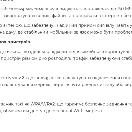
 забезпечує максимальну швидкість завантаження до 150 Мбіт/
, завантажувати великі файли та працювати в інтернеті без
антеною, що забезпечує надійний прийом сигналу навіть у
о на дачу, де стабільний мобільний зв'язок може бути пробл
кох пристроїв
дночасно, що ідеально підходить для сімейного користуванн
пристрій рівномірно розподіляє трафік, забезпечуючи стабі
 зрозумілий і дозволяє легко налаштувати підключення наві
 налаштування мережі, переглянути рівень сигналу або к
ання, такі як WPA/WPA2, що гарантує безпечне з'єднання та
, обмежуючи доступ до основної Wi-Fi мережі.