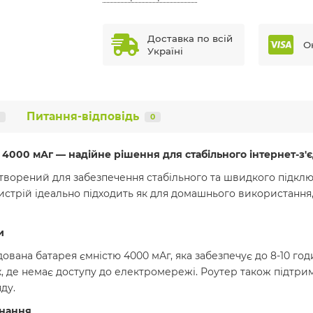
Доставка по всій
О
Україні
Питання-відповідь
0
м 4000 мАг — надійне рішення для стабільного інтернет-з'
створений для забезпечення стабільного та швидкого підключ
истрій ідеально підходить як для домашнього використання,
и
дована батарея ємністю 4000 мАг, яка забезпечує до 8-10 го
ях, де немає доступу до електромережі. Роутер також підтри
ду.
днання