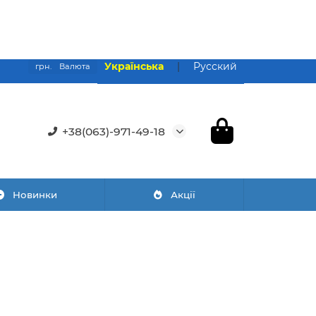
Українська
|
Русский
грн.
Валюта
+38(063)-971-49-18
Новинки
Акції