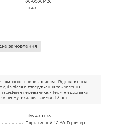
00-00001426
OLAX
ке замовлення
ни компанією-перевізником - Відправлення
х днів після підтвердження замовлення; -
 з тарифами перевізника; - Терміни доставки
редньому доставка займає 1-3 дні.
Olax AX9 Pro
Портативний 4G Wi-Fi роутер