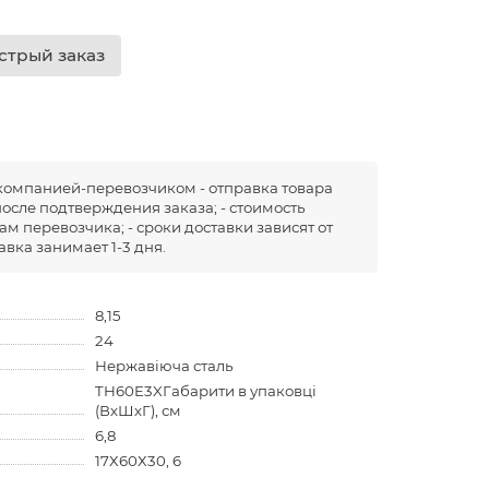
стрый заказ
компанией-перевозчиком - отправка товара
после подтверждения заказа; - стоимость
ам перевозчика; - сроки доставки зависят от
вка занимает 1-3 дня.
8,15
24
Нержавіюча сталь
TH60E3XГабарити в упаковці
(ВхШхГ), см
6,8
17Х60Х30, 6