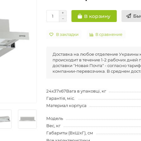
Бы
В корзину
В закладки
В сравнение
Доставка на любое отделение Украины 
происходит в течение 1-2 рабочих дней 
доставки "Новая Почта" - согласно тариф
компании-перевозчика. В среднем доста
24x37x67Вага в упаковці, кг
Гарантія, міс.
Материал корпуса
Модель
Вес, кг
Габариты (ВхШхГ), см
Все характеристики