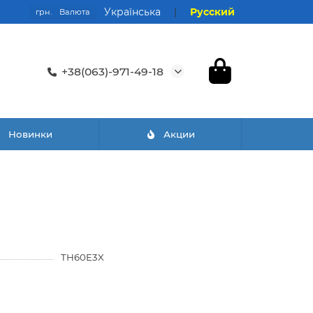
Українська
|
Русский
грн.
Валюта
+38(063)-971-49-18
Новинки
Акции
TH60E3X